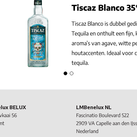
iscaz Blanco 35°
caz Blanco is dubbel gedistilleerd met 20% op eik gerijpte
uila en onthult een fijn, karakteristiek bouquet met subtie
ma’s van agave, witte peper, citrusvruchten en
taccenten. Ideaal voor cocktails en om kennis te maken 
uila.
lux BELUX
LMBenelux NL
kaai 56
Fascinatio Boulevard 522
nt
2909 VA Capelle aan den IJss
Nederland