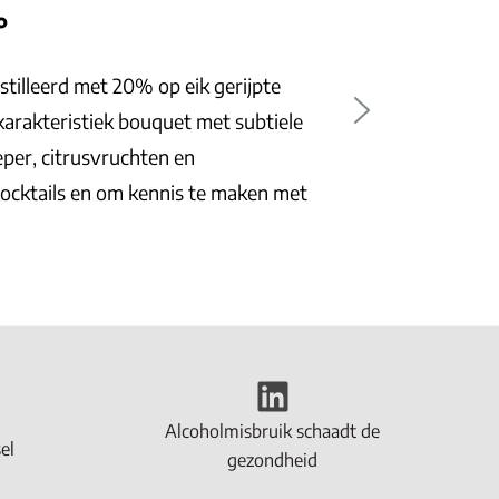
le
met
LinkedIn
Alcoholmisbruik schaadt de
el
gezondheid