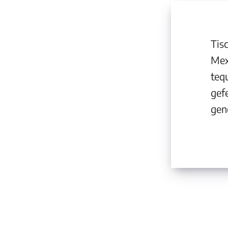
Tisc
Mex
teq
gef
gen
70cl