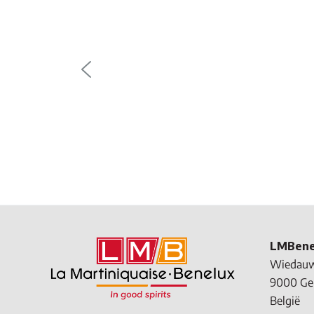
T
Tis
Teq
aro
hou
teq
LMBene
Wiedauw
9000 Ge
België