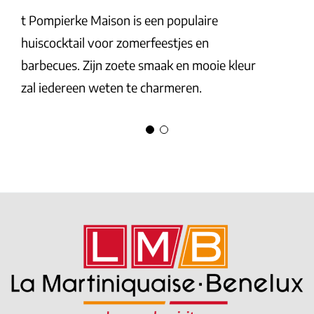
In 
t Pompierke Maison is een populaire
kan
huiscocktail voor zomerfeestjes en
maa
barbecues. Zijn zoete smaak en mooie kleur
met
zal iedereen weten te charmeren.
vak