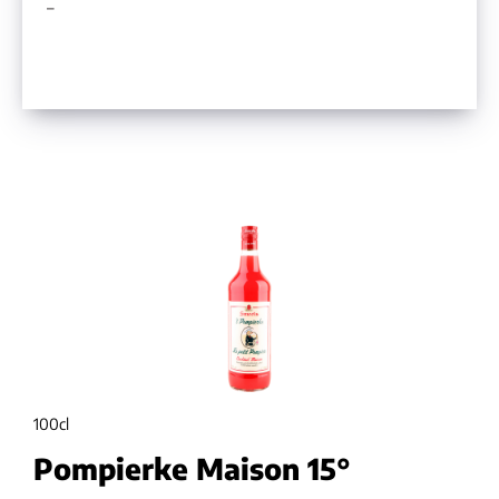
–
100c
100cl
Po
Pompierke Maison 15°