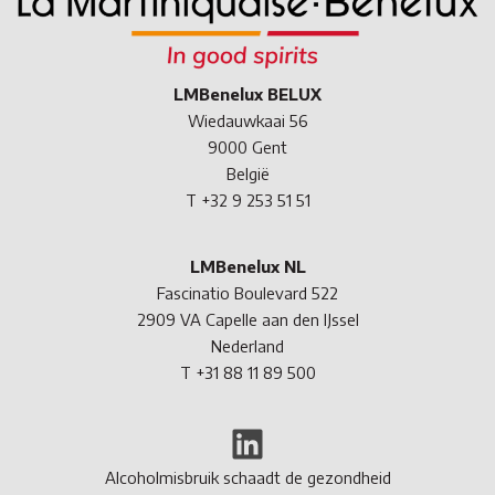
LMBenelux BELUX
Wiedauwkaai 56
9000 Gent
België
T +32 9 253 51 51
LMBenelux NL
Fascinatio Boulevard 522
2909 VA Capelle aan den IJssel
Nederland
T +31 88 11 89 500
LinkedIn
Alcoholmisbruik schaadt de gezondheid