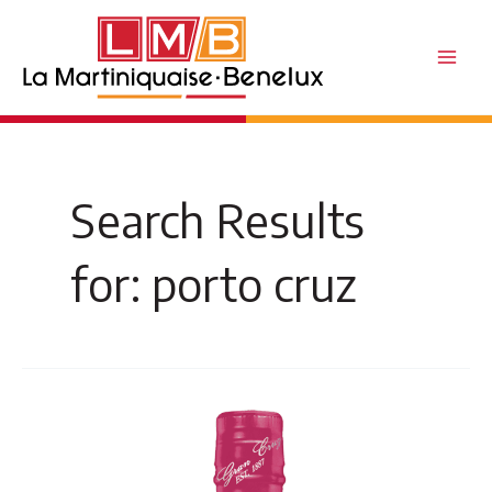
Skip
to
content
Main
Men
Search Results
for:
porto cruz