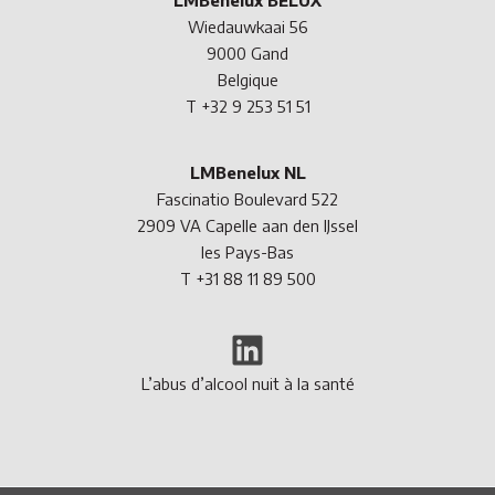
LMBenelux BELUX
Wiedauwkaai 56
9000 Gand
Belgique
T +32 9 253 51 51
LMBenelux NL
Fascinatio Boulevard 522
2909 VA Capelle aan den IJssel
les Pays-Bas
T +31 88 11 89 500
LinkedIn
L’abus d’alcool nuit à la santé