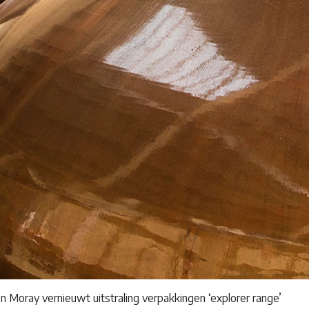
n Moray vernieuwt uitstraling verpakkingen ‘explorer range’