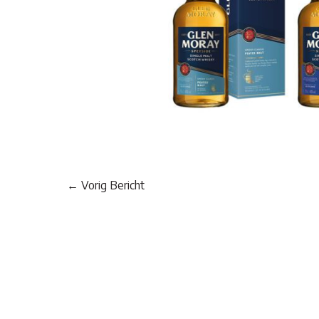
Post
←
Vorig Bericht
navigation