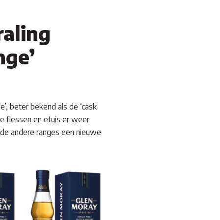
raling
nge’
e’, beter bekend als de ‘cask
de flessen en etuis er weer
ok de andere ranges een nieuwe