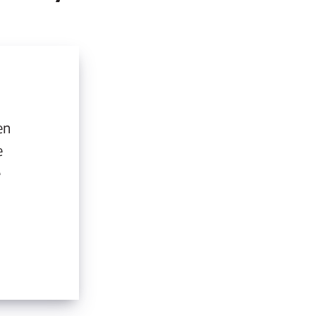
en
e
e