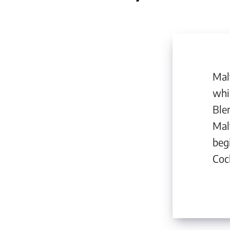
Mal
whi
Ble
Mal
beg
Cock